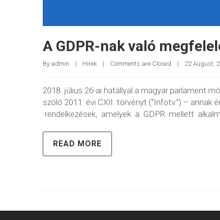
A GDPR-nak való megfelelé
By 
admin
|
Hírek
|
Comments are Closed
|
22 August, 20
2018. július 26-ai hatállyal a magyar parlament 
szóló 2011. évi CXII. törvényt (“Infotv.”) – anna
rendelkezések, amelyek a GDPR mellett alkalmaza
READ MORE