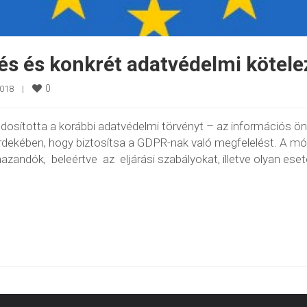
s és konkrét adatvédelmi kötele
0
18    
|
módosította a korábbi adatvédelmi törvényt – az információs ö
k érdekében, hogy biztosítsa a GDPR-nak való megfelelést. A mó
ndók, beleértve az eljárási szabályokat, illetve olyan eset