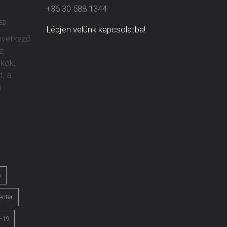
+36 30 588 1344
ED
Lépjen velünk kapcsolatba!
övetkező
z,
kök,
t, a
ő
m
center
d-19