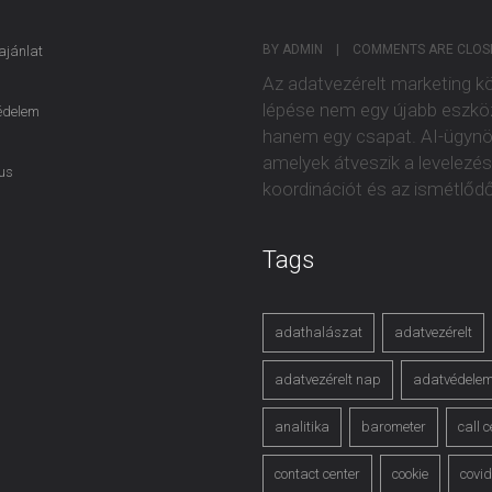
BY ADMIN    |    
COMMENTS ARE CLOS
ajánlat
Az adatvezérelt marketing k
lépése nem egy újabb eszkö
édelem
hanem egy csapat. AI-ügynö
amelyek átveszik a levelezés
us
koordinációt és az ismétlőd
Tags
adathalászat
adatvezérelt
adatvezérelt nap
adatvédele
analitika
barometer
call 
contact center
cookie
covi