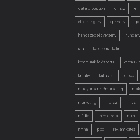
data protection
dimsz
eff
effie hungary
eprivacy
gd
hangszépségverseny
hungar
iaa
keresőmarketing
kommunikációs torta
koronaví
kreatív
kutatás
lollipop
magyar keresőmarketing
mak
marketing
mprsz
mrsz
média
médiatorta
naih
nmhh
ppc
reklámköltés