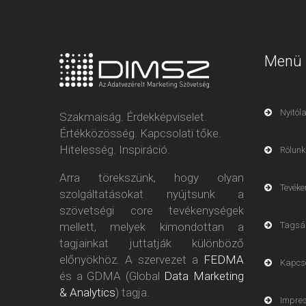
Menü
Nyitól
Szakmaiság. Érdekképviselet.
Értékközösség. Kapcsolati tőke.
Hitelesség. Inspiráció.
Rólunk
Arra törekszünk, hogy olyan
Tevéke
szolgáltatásokat nyújtsunk a
szövetségi core tevékenységek
mellett, melyek kimondottan a
Tagsá
tagjainkat juttatják különböző
előnyökhöz. A szervezet a
FEDMA
Kapcs
és a GDMA (Global
Data Marketing
& Analytics
) tagja.
Impre