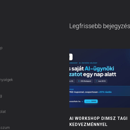
Legfrissebb bejegyzé
ap
nységek
g
olat
AI WORKSHOP DIMSZ TAGI
KEDVEZMÉNNYEL
sszum