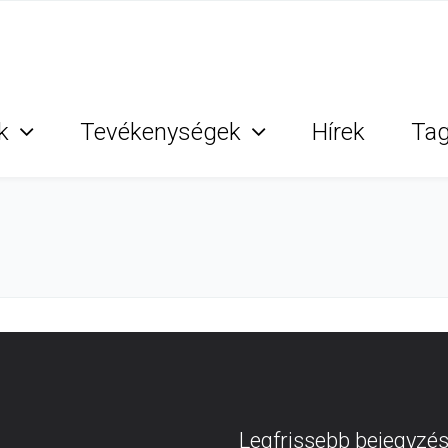
k
Tevékenységek
Hírek
Ta
Legfrissebb bejegyzé