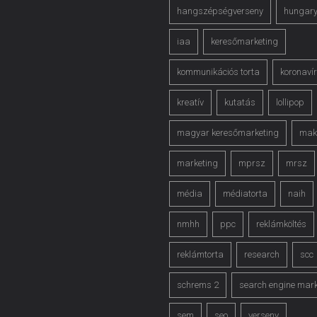
hangszépségverseny
hungar
iaa
keresőmarketing
kommunikációs torta
koronaví
kreatív
kutatás
lollipop
magyar keresőmarketing
mak
marketing
mprsz
mrsz
média
médiatorta
naih
nmhh
ppc
reklámköltés
reklámtorta
research
scc
schrems 2
search engine mark
sem
seo
verseny