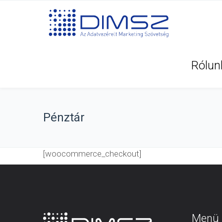
Rólun
Pénztár
[woocommerce_checkout]
Menü