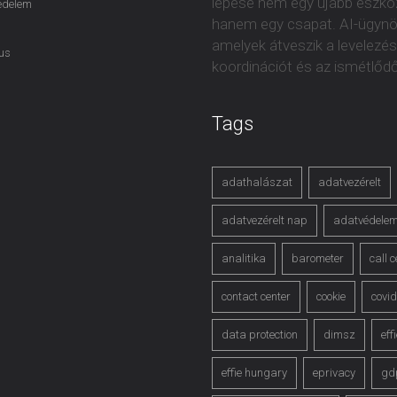
lépése nem egy újabb eszkö
édelem
hanem egy csapat. AI-ügynö
amelyek átveszik a levelezés
us
koordinációt és az ismétlőd
Tags
adathalászat
adatvezérelt
adatvezérelt nap
adatvédele
analitika
barometer
call 
contact center
cookie
covi
data protection
dimsz
eff
effie hungary
eprivacy
gd