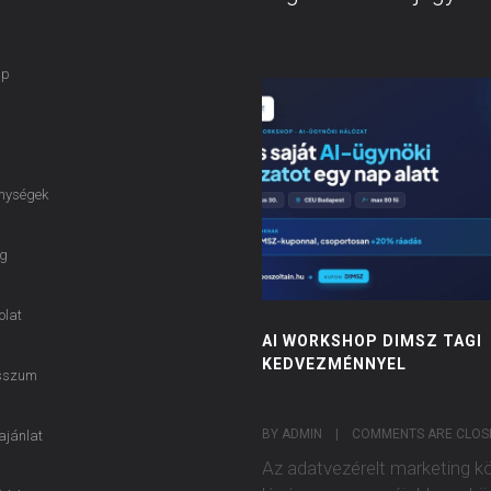
ap
nységek
g
olat
AI WORKSHOP DIMSZ TAGI
KEDVEZMÉNNYEL
sszum
BY ADMIN    |    
COMMENTS ARE CLOS
ajánlat
Az adatvezérelt marketing k