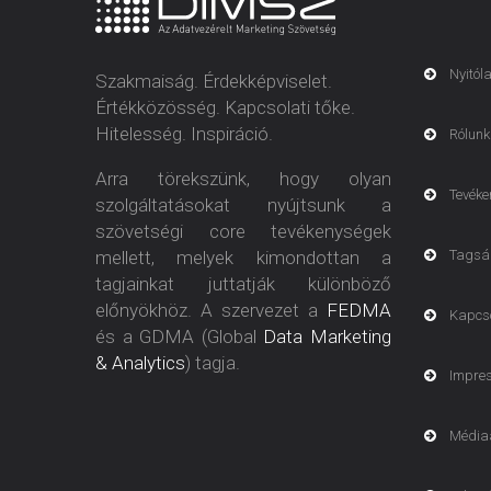
Nyitól
Szakmaiság. Érdekképviselet.
Értékközösség. Kapcsolati tőke.
Hitelesség. Inspiráció.
Rólunk
Arra törekszünk, hogy olyan
Tevéke
szolgáltatásokat nyújtsunk a
szövetségi core tevékenységek
mellett, melyek kimondottan a
Tagsá
tagjainkat juttatják különböző
előnyökhöz. A szervezet a
FEDMA
Kapcs
és a GDMA (Global
Data Marketing
& Analytics
) tagja.
Impre
Média