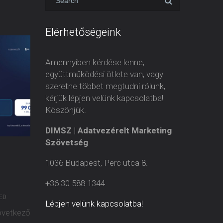
Elérhetőségeink
Amennyiben kérdése lenne,
együttműködési ötlete van, vagy
szeretne többet megtudni rólunk,
kérjük lépjen velünk kapcsolatba!
Köszönjük.
DIMSZ | Adatvezérelt Marketing
Szövetség
1036 Budapest, Perc utca 8.
+36 30 588 1344
ED
Lépjen velünk kapcsolatba!
övetkező