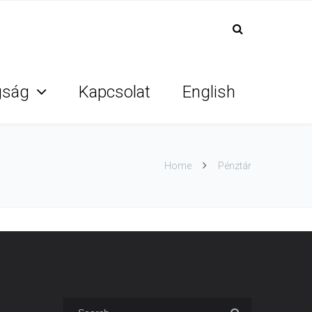
gság
Kapcsolat
English
Home
Pénztár
s