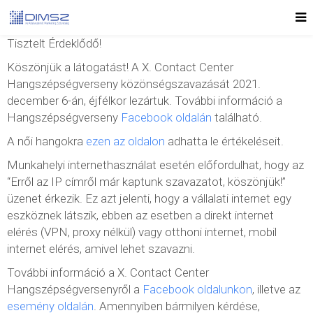
Tisztelt Érdeklődő!
Köszönjük a látogatást! A X. Contact Center
Hangszépségverseny közönségszavazását 2021.
december 6-án, éjfélkor lezártuk. További információ a
Hangszépségverseny
Facebook oldalán
található.
A női hangokra
ezen az oldalon
adhatta le értékeléseit.
Munkahelyi internethasználat esetén előfordulhat, hogy az
“Erről az IP címről már kaptunk szavazatot, köszönjük!”
üzenet érkezik. Ez azt jelenti, hogy a vállalati internet egy
eszköznek látszik, ebben az esetben a direkt internet
elérés (VPN, proxy nélkül) vagy otthoni internet, mobil
internet elérés, amivel lehet szavazni.
További információ a X. Contact Center
Hangszépségversenyről a
Facebook oldalunkon
, illetve az
esemény oldalán
. Amennyiben bármilyen kérdése,