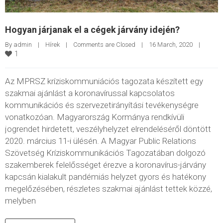
Hogyan járjanak el a cégek járvány idején?
By 
admin
|
Hírek
|
Comments are Closed
|
16 March, 2020    
|
1
Az MPRSZ kríziskommuniációs tagozata készített egy
szakmai ajánlást a koronavírussal kapcsolatos
kommunikációs és szervezetirányítási tevékenységre
vonatkozóan. Magyarország Kormánya rendkívüli
jogrendet hirdetett, veszélyhelyzet elrendeléséről döntött
2020. március 11-i ülésén. A Magyar Public Relations
Szövetség Kríziskommunikációs Tagozatában dolgozó
szakemberek felelősséget érezve a koronavírus-járvány
kapcsán kialakult pandémiás helyzet gyors és hatékony
megelőzésében, részletes szakmai ajánlást tettek közzé,
melyben