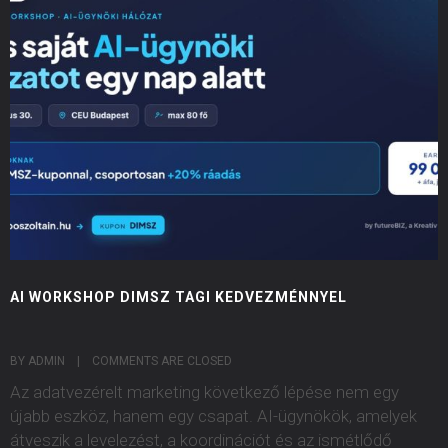
AI WORKSHOP DIMSZ TAGI KEDVEZMÉNNYEL
BY ADMIN    |    
COMMENTS ARE CLOSED
Az adatvezérelt marketing következő lépése nem egy
újabb eszköz, hanem egy csapat. AI-ügynökök, amelyek
átveszik a levelezést, a koordinációt és az ismétlődő