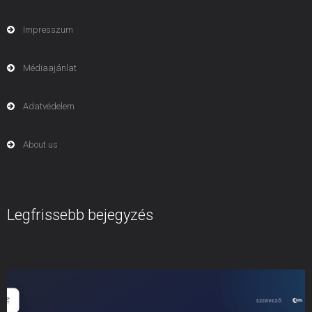
Impresszum
Médiaajánlat
Adatvédelem
About us
Legfrissebb bejegyzés