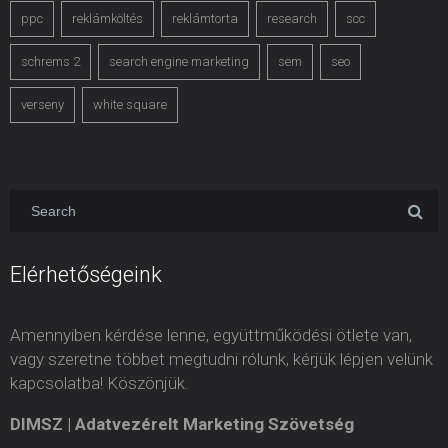
ppc
reklámköltés
reklámtorta
research
scc
schrems 2
search engine marketing
sem
seo
verseny
white square
Elérhetőségeink
Amennyiben kérdése lenne, együttműködési ötlete van,
vagy szeretne többet megtudni rólunk, kérjük lépjen velünk
kapcsolatba! Köszönjük.
DIMSZ | Adatvezérelt Marketing Szövetség