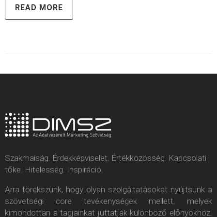
READ MORE
Szakmaiság. Érdekképviselet. Értékközösség. Kapcsolati
tőke. Hitelesség. Inspiráció.
Arra törekszünk, hogy olyan szolgáltatásokat nyújtsunk a
szövetségi core tevékenységek mellett, melyek
kimondottan a tagjainkat juttatják különböző előnyökhöz.