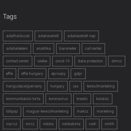
Tags
adathalászat
adatvezérelt
adatvezérelt nap
adatvédelem
analitika
barometer
call center
contact center
cookie
covid-19
data protection
dimsz
effie
effie hungary
eprivacy
gdpr
hangszépségverseny
hungary
iaa
keresőmarketing
kommunikációs torta
koronavírus
kreatív
kutatás
lollipop
magyar keresőmarketing
maksz
marketing
mprsz
mrsz
média
médiatorta
naih
nmhh