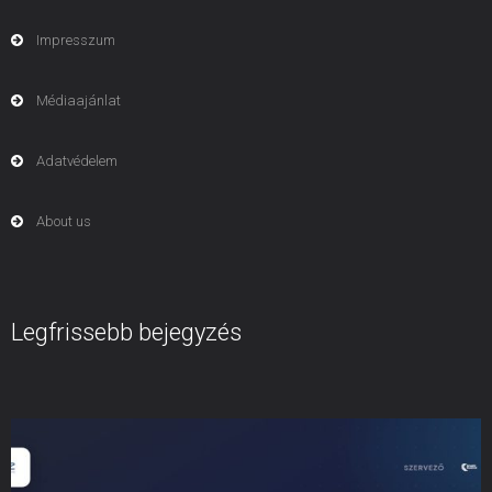
Impresszum
Médiaajánlat
Adatvédelem
About us
Legfrissebb bejegyzés