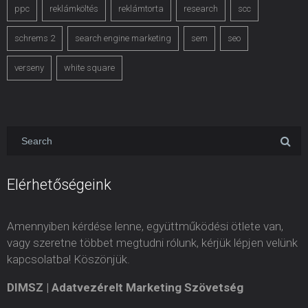
ppc
reklámköltés
reklámtorta
research
scc
schrems 2
search engine marketing
sem
seo
verseny
white square
Elérhetőségeink
Amennyiben kérdése lenne, együttműködési ötlete van,
vagy szeretne többet megtudni rólunk, kérjük lépjen velünk
kapcsolatba! Köszönjük.
DIMSZ | Adatvezérelt Marketing Szövetség