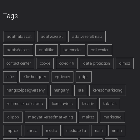
Tags
adathalászat
adatvezérelt
adatvezérelt nap
adatvédelem
analitika
barometer
call center
contact center
cookie
covid-19
data protection
dimsz
effie
effie hungary
eprivacy
gdpr
hangszépségverseny
hungary
iaa
keresőmarketing
kommunikációs torta
koronavírus
kreatív
kutatás
lollipop
magyar keresőmarketing
maksz
marketing
mprsz
mrsz
média
médiatorta
naih
nmhh