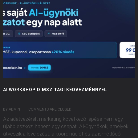
AI WORKSHOP DIMSZ TAGI KEDVEZMÉNNYEL
BY ADMIN    |    
COMMENTS ARE CLOSED
Az adatvezérelt marketing következő lépése nem egy
újabb eszköz, hanem egy csapat. AI-ügynökök, amelyek
átveszik a levelezést, a koordinációt és az ismétlődő