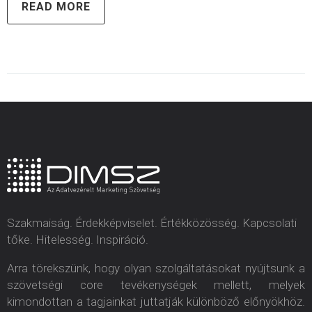
READ MORE
Szakmaiság. Érdekképviselet. Értékközösség. Kapcsolati
tőke. Hitelesség. Inspiráció.
Arra törekszünk, hogy olyan szolgáltatásokat nyújtsunk a
szövetségi core tevékenységek mellett, melyek
kimondottan a tagjainkat juttatják különböző előnyökhöz.