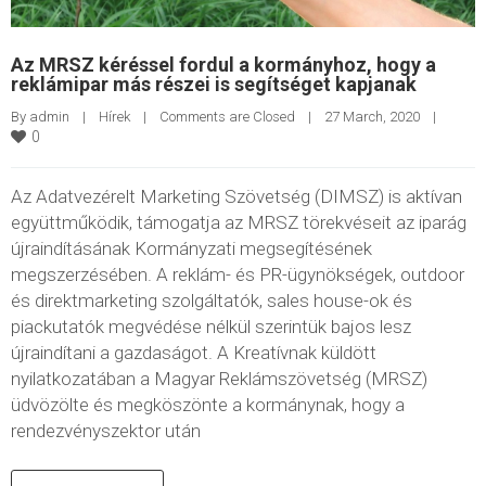
Az MRSZ kéréssel fordul a kormányhoz, hogy a
reklámipar más részei is segítséget kapjanak
By 
admin
|
Hírek
|
Comments are Closed
|
27 March, 2020    
|
0
Az Adatvezérelt Marketing Szövetség (DIMSZ) is aktívan
együttműködik, támogatja az MRSZ törekvéseit az iparág
újraindításának Kormányzati megsegítésének
megszerzésében. A reklám- és PR-ügynökségek, outdoor
és direktmarketing szolgáltatók, sales house-ok és
piackutatók megvédése nélkül szerintük bajos lesz
újraindítani a gazdaságot. A Kreatívnak küldött
nyilatkozatában a Magyar Reklámszövetség (MRSZ)
üdvözölte és megköszönte a kormánynak, hogy a
rendezvényszektor után