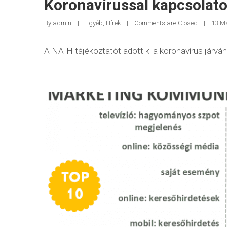
Koronavírussal kapcsolato
By 
admin
|
Egyéb
, 
Hírek
|
Comments are Closed
|
13 Ma
A NAIH tájékoztatót adott ki a koronavírus járvá