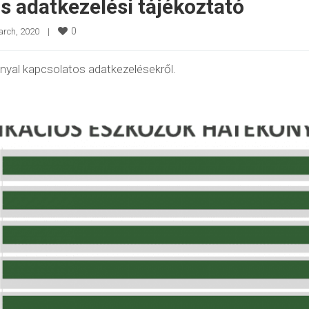
s adatkezelési tájékoztató
0
rch, 2020    
|
nnyal kapcsolatos adatkezelésekről.