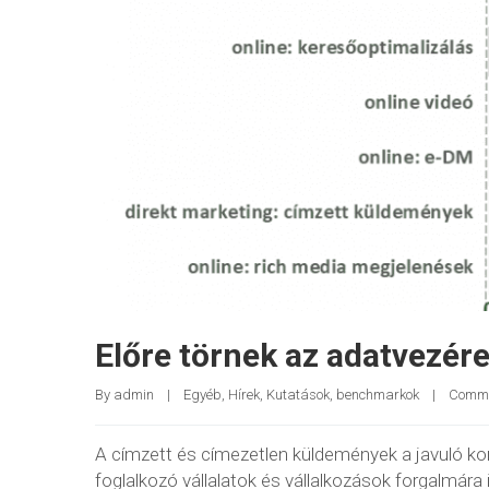
Előre törnek az adatvezé
By 
admin
|
Egyéb
, 
Hírek
, 
Kutatások, benchmarkok
|
Comme
A címzett és címezetlen küldemények a javuló kon
foglalkozó vállalatok és vállalkozások forgalmára 