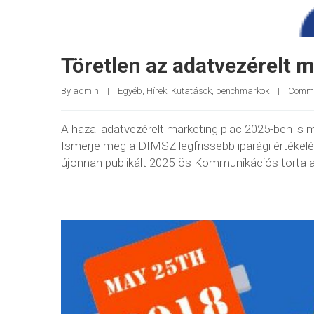
Töretlen az adatvezérelt m
By 
admin
|
Egyéb
, 
Hírek
, 
Kutatások, benchmarkok
|
Comme
A hazai adatvezérelt marketing piac 2025-ben is me
Ismerje meg a DIMSZ legfrissebb iparági értékel
újonnan publikált 2025-ös Kommunikációs torta ad