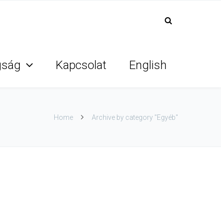
gság
Kapcsolat
English
Home
Archive by category "Egyéb"