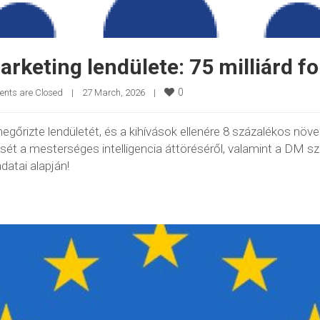
arketing lendülete: 75 milliárd fo
0
nts are Closed
|
27 March, 2026    
|
gőrizte lendületét, és a kihívások ellenére 8 százalékos növek
ését a mesterséges intelligencia áttöréséről, valamint a DM
atai alapján!