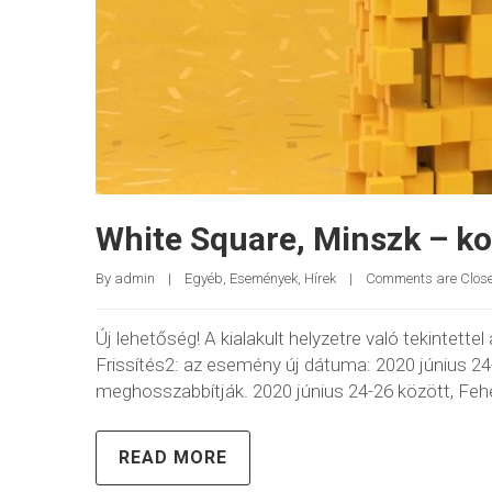
White Square, Minszk – ko
By 
admin
|
Egyéb
, 
Események
, 
Hírek
|
Comments are Clos
Új lehetőség! A kialakult helyzetre való tekintet
Frissítés2: az esemény új dátuma: 2020 június 24-
meghosszabbítják. 2020 június 24-26 között, F
READ MORE