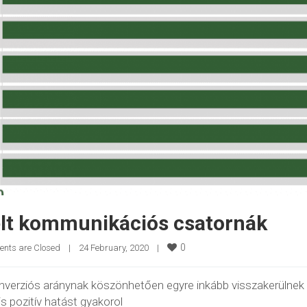
relt kommunikációs csatornák
0
nts are Closed
|
24 February, 2020    
|
verziós aránynak köszönhetően egyre inkább visszakerülnek a
is pozitív hatást gyakorol