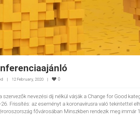
nferenciaajánló
0
ed
|
12 February, 2020    
|
tel a szervezők nevezési díj nélkül várják a Change for Good k
26. Frissítés: az eseményt a koronavírusra való tekintettel el
ehéroroszország fővárosában Minszkben rendezik meg immár 1