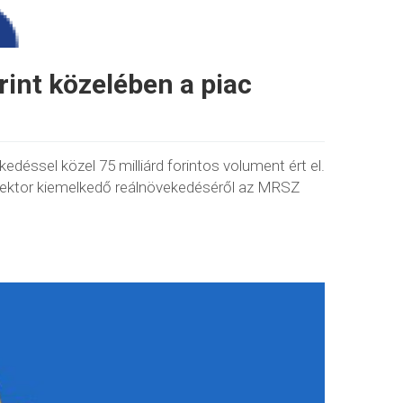
rint közelében a piac
edéssel közel 75 milliárd forintos volument ért el.
 szektor kiemelkedő reálnövekedéséről az MRSZ