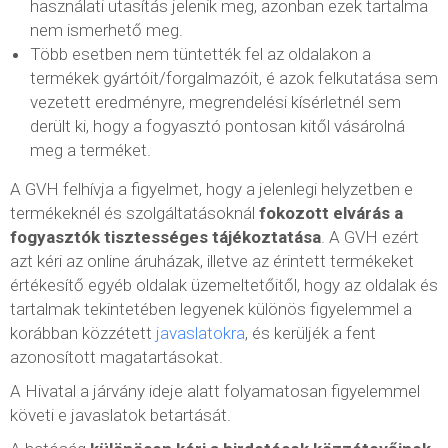
használati utasítás jelenik meg, azonban ezek tartalma
nem ismerhető meg.
Több esetben nem tüntették fel az oldalakon a
termékek gyártóit/forgalmazóit, é azok felkutatása sem
vezetett eredményre, megrendelési kísérletnél sem
derült ki, hogy a fogyasztó pontosan kitől vásárolná
meg a terméket.
A GVH felhívja a figyelmet, hogy a jelenlegi helyzetben e
termékeknél és szolgáltatásoknál
fokozott elvárás a
fogyasztók tisztességes tájékoztatása
. A GVH ezért
azt kéri az online áruházak, illetve az érintett termékeket
értékesítő egyéb oldalak üzemeltetőitől, hogy az oldalak és
tartalmak tekintetében legyenek különös figyelemmel a
korábban közzétett
javaslatokra
, és kerüljék a fent
azonosított magatartásokat.
A Hivatal a járvány ideje alatt folyamatosan figyelemmel
követi e javaslatok betartását.