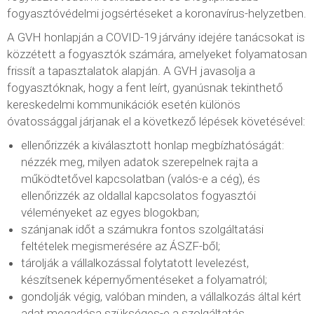
fogyasztóvédelmi jogsértéseket a koronavírus-helyzetben.
A GVH honlapján a COVID-19 járvány idejére tanácsokat is
közzétett a fogyasztók számára, amelyeket folyamatosan
frissít a tapasztalatok alapján. A GVH javasolja a
fogyasztóknak, hogy a fent leírt, gyanúsnak tekinthető
kereskedelmi kommunikációk esetén különös
óvatossággal járjanak el a következő lépések követésével:
ellenőrizzék a kiválasztott honlap megbízhatóságát:
nézzék meg, milyen adatok szerepelnek rajta a
működtetővel kapcsolatban (valós-e a cég), és
ellenőrizzék az oldallal kapcsolatos fogyasztói
véleményeket az egyes blogokban;
szánjanak időt a számukra fontos szolgáltatási
feltételek megismerésére az ÁSZF-ből;
tárolják a vállalkozással folytatott levelezést,
készítsenek képernyőmentéseket a folyamatról;
gondolják végig, valóban minden, a vállalkozás által kért
adat megadása szükséges-e a szolgáltatás