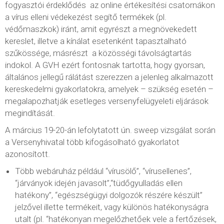
fogyasztói érdeklődés az online értékesítési csatornákon
a vírus elleni védekezést segítő termékek (pl.
védőmaszkok) iránt, amit egyrészt a megnövekedett
kereslet, illetve a kínálat esetenként tapasztalható
szűkössége, másrészt a közösségi távolságtartás
indokol. A GVH ezért fontosnak tartotta, hogy gyorsan,
általános jellegű rálátást szerezzen a jelenleg alkalmazott
kereskedelmi gyakorlatokra, amelyek – szükség esetén –
megalapozhatják esetleges versenyfelügyeleti eljárások
megindítását.
A március 19-20-án lefolytatott ún. sweep vizsgálat során
a Versenyhivatal több kifogásolható gyakorlatot
azonosított.
Több webáruház például “vírusölő”, “vírusellenes”,
“járványok idején javasolt”,“tüdőgyulladás ellen
hatékony”, “egészségügyi dolgozók részére készült”
jelzővel illette termékeit, vagy különös hatékonyságra
utalt (pl. “hatékonyan megelőzhetőek vele a fertőzések,