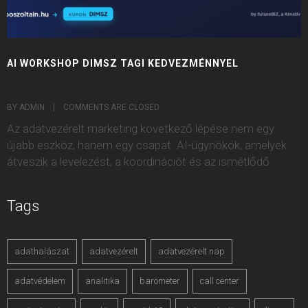
AI WORKSHOP DIMSZ TAGI KEDVEZMÉNNYEL
BY ADMIN    |    
COMMENTS ARE CLOSED
Az adatvezérelt marketing következő lépése nem egy
újabb eszköz, hanem egy csapat. AI-ügynökök, amelyek
átveszik a levelezést, a koordinációt és az ismétlődő
Tags
adathalászat
adatvezérelt
adatvezérelt nap
adatvédelem
analitika
barometer
call center