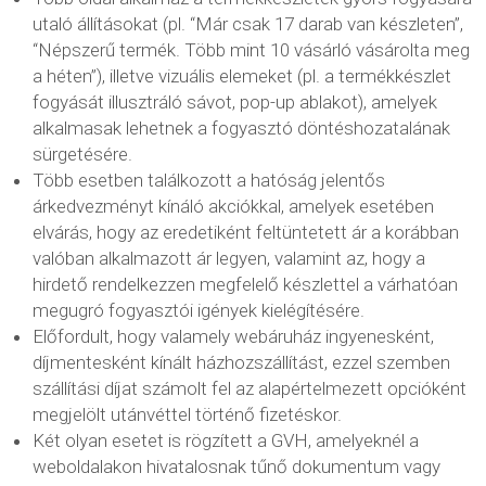
utaló állításokat (pl. “Már csak 17 darab van készleten”,
“Népszerű termék. Több mint 10 vásárló vásárolta meg
a héten”), illetve vizuális elemeket (pl. a termékkészlet
fogyását illusztráló sávot, pop-up ablakot), amelyek
alkalmasak lehetnek a fogyasztó döntéshozatalának
sürgetésére.
Több esetben találkozott a hatóság jelentős
árkedvezményt kínáló akciókkal, amelyek esetében
elvárás, hogy az eredetiként feltüntetett ár a korábban
valóban alkalmazott ár legyen, valamint az, hogy a
hirdető rendelkezzen megfelelő készlettel a várhatóan
megugró fogyasztói igények kielégítésére.
Előfordult, hogy valamely webáruház ingyenesként,
díjmentesként kínált házhozszállítást, ezzel szemben
szállítási díjat számolt fel az alapértelmezett opcióként
megjelölt utánvéttel történő fizetéskor.
Két olyan esetet is rögzített a GVH, amelyeknél a
weboldalakon hivatalosnak tűnő dokumentum vagy