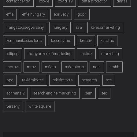
contact center
cookie
covid-19
data protection
dimsz
effie
effie hungary
eprivacy
gdpr
hangszépségverseny
hungary
iaa
keresőmarketing
kommunikációs torta
koronavírus
kreatív
kutatás
lollipop
magyar keresőmarketing
maksz
marketing
mprsz
mrsz
média
médiatorta
naih
nmhh
ppc
reklámköltés
reklámtorta
research
scc
schrems 2
search engine marketing
sem
seo
verseny
white square