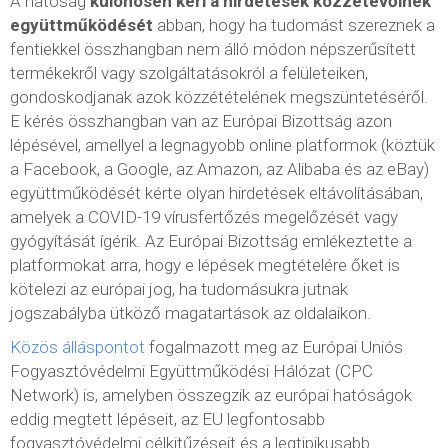
A hatóság
különösen kéri a hirdetések közzétevőinek
együttműködését
abban, hogy ha tudomást szereznek a
fentiekkel összhangban nem álló módon népszerűsített
termékekről vagy szolgáltatásokról a felületeiken,
gondoskodjanak azok közzétételének megszüntetéséről.
E kérés összhangban van az Európai Bizottság azon
lépésével, amellyel a legnagyobb online platformok (köztük
a Facebook, a Google, az Amazon, az Alibaba és az eBay)
együttműködését kérte olyan hirdetések eltávolításában,
amelyek a COVID-19 vírusfertőzés megelőzését vagy
gyógyítását ígérik. Az Európai Bizottság emlékeztette a
platformokat arra, hogy e lépések megtételére őket is
kötelezi az európai jog, ha tudomásukra jutnak
jogszabályba ütköző magatartások az oldalaikon.
Közös álláspontot
fogalmazott meg az Európai Uniós
Fogyasztóvédelmi Együttműködési Hálózat (CPC
Network) is, amelyben összegzik az európai hatóságok
eddig megtett lépéseit, az EU legfontosabb
fogyasztóvédelmi célkitűzéseit és a legtipikusabb