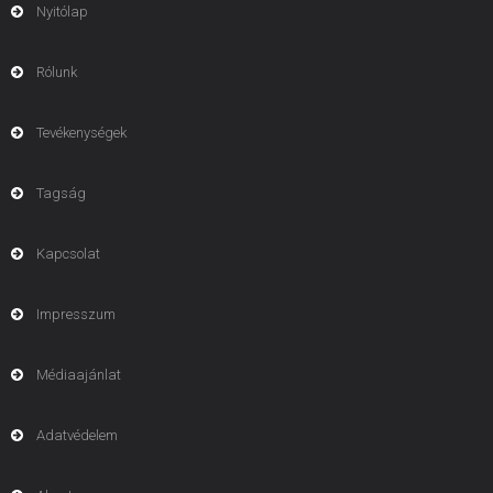
Nyitólap
Rólunk
Tevékenységek
Tagság
Kapcsolat
Impresszum
Médiaajánlat
Adatvédelem