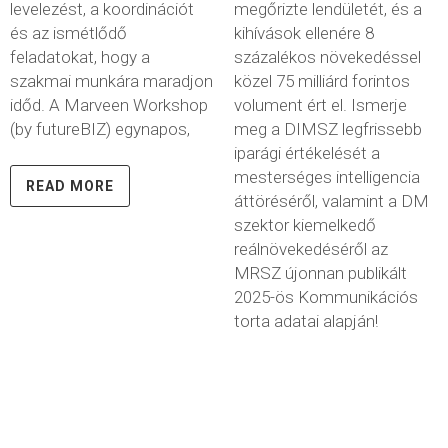
levelezést, a koordinációt
megőrizte lendületét, és a
és az ismétlődő
kihívások ellenére 8
feladatokat, hogy a
százalékos növekedéssel
szakmai munkára maradjon
közel 75 milliárd forintos
időd. A Marveen Workshop
volument ért el. Ismerje
(by futureBIZ) egynapos,
meg a DIMSZ legfrissebb
iparági értékelését a
mesterséges intelligencia
READ MORE
áttöréséről, valamint a DM
szektor kiemelkedő
reálnövekedéséről az
MRSZ újonnan publikált
2025-ös Kommunikációs
torta adatai alapján!