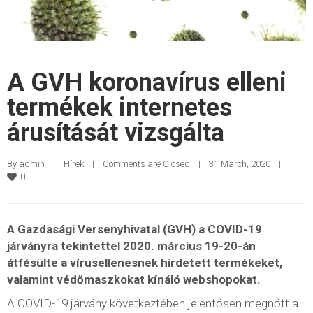
A GVH koronavírus elleni
termékek internetes
árusítását vizsgálta
By 
admin
|
Hírek
|
Comments are Closed
|
31 March, 2020    
|
0
A Gazdasági Versenyhivatal (GVH) a COVID-19
járványra tekintettel 2020. március 19-20-án
átfésülte a vírusellenesnek hirdetett termékeket,
valamint védőmaszkokat kínáló webshopokat.
A COVID-19 járvány következtében jelentősen megnőtt a