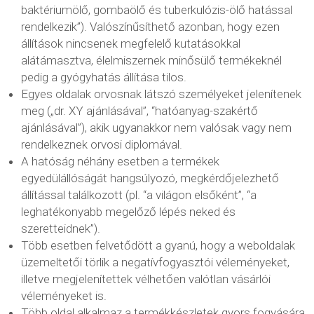
baktériumölő, gombaölő és tuberkulózis-ölő hatással
rendelkezik”). Valószínűsíthető azonban, hogy ezen
állítások nincsenek megfelelő kutatásokkal
alátámasztva, élelmiszernek minősülő termékeknél
pedig a gyógyhatás állítása tilos.
Egyes oldalak orvosnak látszó személyeket jelenítenek
meg („dr. XY ajánlásával”, “hatóanyag-szakértő
ajánlásával”), akik ugyanakkor nem valósak vagy nem
rendelkeznek orvosi diplomával.
A hatóság néhány esetben a termékek
egyedülállóságát hangsúlyozó, megkérdőjelezhető
állítással találkozott (pl. “a világon elsőként”, “a
leghatékonyabb megelőző lépés neked és
szeretteidnek”).
Több esetben felvetődött a gyanú, hogy a weboldalak
üzemeltetői törlik a negatívfogyasztói véleményeket,
illetve megjelenítettek vélhetően valótlan vásárlói
véleményeket is.
Több oldal alkalmaz a termékkészletek gyors fogyására