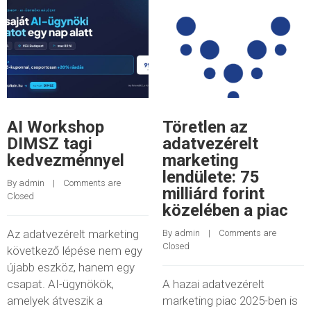
AI Workshop
Töretlen az
DIMSZ tagi
adatvezérelt
kedvezménnyel
marketing
lendülete: 75
By 
admin
    |    
Comments are 
milliárd forint
Closed
közelében a piac
Az adatvezérelt marketing
By 
admin
    |    
Comments are 
Closed
következő lépése nem egy
újabb eszköz, hanem egy
csapat. AI-ügynökök,
A hazai adatvezérelt
amelyek átveszik a
marketing piac 2025-ben is