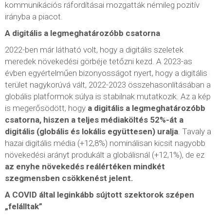
kommunikációs ráfordításai mozgatták némileg pozitív
irányba a piacot.
A digitális a legmeghatározóbb csatorna
2022-ben már látható volt, hogy a digitális szeletek
meredek növekedési görbéje tetőzni kezd. A 2023-as
évben egyértelműen bizonyosságot nyert, hogy a digitális
terület nagykorúvá vált, 2022-2023 összehasonlításában a
globális platformok súlya is stabilnak mutatkozik. Az a kép
is megerősödött, hogy
a digitális a legmeghatározóbb
csatorna, hiszen a teljes médiaköltés 52%-át a
digitális (globális és lokális együttesen) uralja
. Tavaly a
hazai digitális média (+12,8%) nominálisan kicsit nagyobb
növekedési arányt produkált a globálisnál (+12,1%), de ez
az enyhe növekedés reálértéken mindkét
szegmensben csökkenést jelent.
A COVID által leginkább sújtott szektorok szépen
„felálltak”