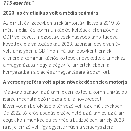
115 ezer főt.
”
2023-as év atipikus volt a média számára
Az elmúlt évtizedekben a reklámtorták, illetve a 2019-től
mért média- és kommunikációs költések jellemzően a
GDP-vel együtt mozogtak, csak nagyobb amplitúdóval
követték le a változásokat. 2023. azonban egy olyan év
volt, amelyben a GDP nominálisan csökkent, ennek
ellenére a kommunikációs költések növekedtek. Ennek az
a magyarázata, hogy a cégek felismerték, ebben a
környezetben a piacrész megtartásara áldozni kell.
A versenyszféra volt a piac növekedésének a motorja
Magyarországon az állami reklámköltés a kommunikációs
iparág meghatározó mozgatója, a növekedést
látványosan befolyásoló tényező volt az elmúlt években.
De 2022-től erős apadás érzékelhető az állam és az állami
cégek kommunikációs és média büdzséiben, amely 2023-
ra is jellemző volt, így egyértelműen a versenyszféra