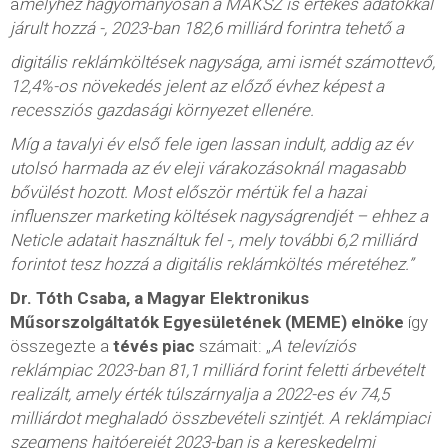
a
melyhez hagyományosan a MAKSZ is értékes adatokkal
járult hozzá -, 2023-ban 182,6 milliárd forintra tehető a
digitális reklámköltések nagysága, ami ismét számottevő,
12,4%-os növekedés jelent az előző évhez képest a
recessziós gazdasági környezet ellenére.
Míg a tavalyi év első fele igen lassan indult, addig az év
utolsó harmada az év eleji várakozásoknál magasabb
bővülést hozott. Most először mértük fel a hazai
influenszer marketing költések nagyságrendjét – ehhez a
Neticle adatait használtuk fel -, mely további 6,2 milliárd
forintot tesz hozzá a digitális reklámköltés méretéhez.”
Dr. Tóth Csaba, a Magyar Elektronikus
Műsorszolgáltatók Egyesületének (MEME) elnöke
így
összegezte a
tévés piac
számait: „
A televíziós
reklámpiac 2023-ban 81,1 milliárd forint feletti árbevételt
realizált, amely érték túlszárnyalja a 2022-es év 74,5
milliárdot meghaladó összbevételi szintjét. A reklámpiaci
szegmens hajtóerejét 2023-ban is a kereskedelmi