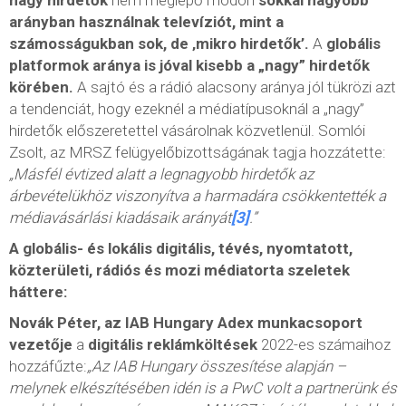
arányban használnak televíziót, mint a
számosságukban sok, de ‚mikro hirdetők’.
A
globális
platformok aránya is jóval kisebb a „nagy” hirdetők
körében.
A sajtó és a rádió alacsony aránya jól tükrözi azt
a tendenciát, hogy ezeknél a médiatípusoknál a „nagy”
hirdetők előszeretettel vásárolnak közvetlenül. Somlói
Zsolt, az MRSZ felügyelőbizottságának tagja hozzátette:
„Másfél évtized alatt a legnagyobb hirdetők az
árbevételükhöz viszonyítva a harmadára csökkentették a
médiavásárlási kiadásaik arányát
[3]
.”
A globális- és lokális digitális, tévés, nyomtatott,
közterületi, rádiós és mozi médiatorta szeletek
háttere:
Novák Péter, az IAB Hungary A
dex
munkacsoport
vezetője
a
digitális reklámköltések
2022-es számaihoz
hozzáfűzte:
„Az IAB Hungary összesítése alapján –
melynek elkészítésében idén is a PwC volt a partnerünk és