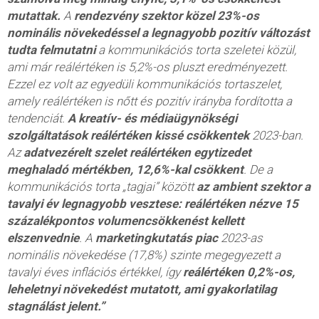
mutattak.
A
rendezvény szektor közel 23%-os
nominális növekedéssel a legnagyobb pozitív változást
tudta felmutatni
a kommunikációs torta szeletei közül,
ami már reálértéken is 5,2%-os pluszt eredményezett.
Ezzel ez volt az egyedüli kommunikációs tortaszelet,
amely reálértéken is nőtt és pozitív irányba fordította a
tendenciát.
A kreatív- és médiaügynökségi
szolgáltatások reálértéken kissé csökkentek
2023-ban.
Az
adatvezérelt szelet reálértéken egytizedet
meghaladó mértékben, 12,6%-kal csökkent
. De a
kommunikációs torta „tagjai” között
az ambient szektor a
tavalyi év legnagyobb vesztese: reálértéken nézve 15
százalékpontos volumencsökkenést kellett
elszenvednie
. A
marketingkutatás piac
2023-as
nominális növekedése (17,8%) szinte megegyezett a
tavalyi éves inflációs értékkel, így
reálértéken 0,2%-os,
leheletnyi növekedést mutatott, ami gyakorlatilag
stagnálást jelent.”