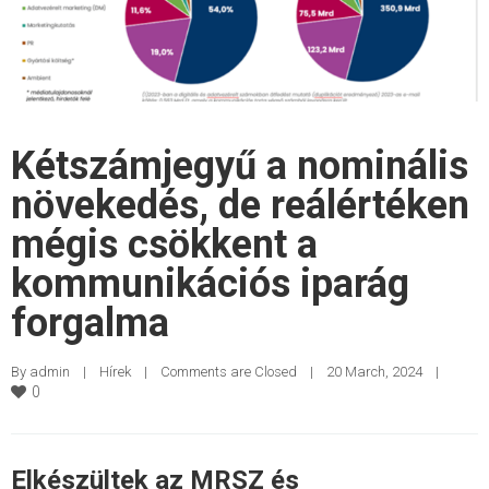
Kétszámjegyű a nominális
növekedés, de reálértéken
mégis csökkent a
kommunikációs iparág
forgalma
By 
admin
|
Hírek
|
Comments are Closed
|
20 March, 2024    
|
0
Elkészültek az MRSZ és