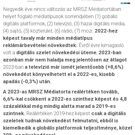
Negyedik éve nincs változás az MRSZ Médiatortában
helyet foglaló médiatípusok sorrendjében (1) gobális
digitális platformok, (2) televízió, (3) hazai digitális média,
(4) sajtó, (5) közterület, (6) rádió, (7) mozi.
2022-hez
képest tavaly már minden médiatípus
reklámárbevételei növekedtek.
Évről évre kimagasló
volt a
digitális szelet növekedési üteme
,
2023-ban
azonban már nem haladja meg jelentősen az átlagot
.
2023-ban
a televízió már ismét jelentősebb (+8,6%)
növekedést könyvelhetett el a 2022-es, kisebb
apadás (-0,3%) után.
A 2023-as MRSZ Médiatorta reálértéken tovább,
6,6%-kal csökkent a 2022-es szinthez képest és 4,8
százalékkal még mindig alatta marad a 2019-es
szintnek.
Reálértéken 2019-hez képest
csak a digitális
szeletek tudnak növekedést felmutatni, ebből is
kiemelkedik a globális platformok teljesítménye, közel
30%-os növekedéssel.