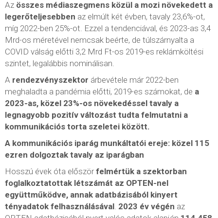
Az
összes médiaszegmens közül a mozi növekedett a
legerőteljesebben
az elmúlt két évben, tavaly 23,6%-ot,
míg 2022-ben 25%-ot. Ezzel a tendenciával, és 2023-as 3,4
Mrd-os méretével nemcsak beérte, de túlszárnyalta a
COVID válság előtti 3,2 Mrd Ft-os 2019-es reklámköltési
szintet, legalábbis nominálisan.
A
rendezvényszektor
árbevétele már 2022-ben
meghaladta a pandémia előtti, 2019-es számokat, de
a
2023-as, közel 23%-os növekedéssel tavaly a
legnagyobb pozitív változást tudta felmutatni a
kommunikációs torta szeletei között.
A kommunikációs iparág munkáltatói ereje: közel 115
ezren dolgoztak tavaly az iparágban
Hosszú évek óta először
felmértük a szektorban
foglalkoztatottak létszámát az OPTEN-nel
együttműködve, annak adatbázisából kinyert
tényadatok felhasználásával
.
2023 év végén
az
OPTEN adatbázisából nyert valós adatok alapján
114.458