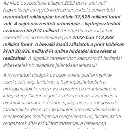
Az MLE összesítése alapján 2023-ben a „net-net”
(ügynökségi és egyéb kedvezményekkel csökkentett)
nyomtatott reklámpiac bevétele 37,828 milliárd forint
volt.
A sajtó összesített árbevétele
a
lapterjesztésből
származó
55,074
milliárd
forinttal és a bevallásban
szereplő online bevétellel együtt
2023-ban 113,838
milliárd forint
.
A bevalló kiadóvállalatok a print költésen
kívül 20,936 milliárd Ft online hirdetési árbevételt is
realizáltak.
A digitális tartalomhoz kapcsolódó hirdetési
árbevételek növekedése jelentősen lelassult.
A nyomtatott újságok és azok online platformjainak
szerkesztőségi tartalmai a legmegbízhatóbbak a
hírfogyasztók körében. Ez a bizalom a hirdetésekre is
kiterjed, így “biztonságos” teret teremt az olvasók és a
hirdetők számára. A felelős újságírás és a megbízható
tartalmak kérdése azonban különösen aktuálissá vált a
mesterséges intelligencia megjelenésével, hiszen az MI
rendszerek által előállított tartalmak a hitelesség