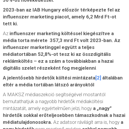
2023-ban az IAB Hungary először térképezte fel az
influenszer marketing piacot, amely 6,2 Mrd Ft-ot
tett ki.
Az
influenszer marketing költéssel kiegészítve a
média torta mérete 357,3 mrd Ft volt 2023-ban.
Az
influenszer marketinggel együtt a teljes
médiatortában 52,8%-ot tesz ki az összdigitális
reklámköltés – ez a szám a továbbiakban a hazai
digitális szelet részeként fog megjelenni
.
A jelentősebb hirdetők költési mintázata
[2]
általában
eltér a média tortában látszó arányoktól
A MAKSZ médiaszekció segítségével mostantól
bemutathatjuk a nagyobb hirdetők médiaköltési
mintázatát, amely egyértelműen jelzi, hogy
a „nagy”
hirdetők sokkal erőteljesebben támaszkodnak a hazai
médiatulajdonosokra.
Az adatsor rávilágít arra is, hogy
a
nagy hirdetők
nem meglepő módon
sokkal nagyobb