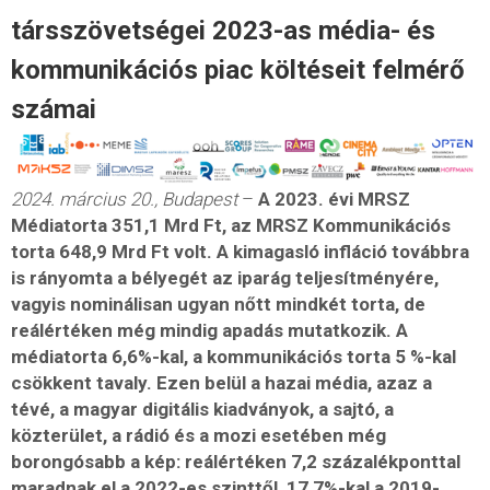
társszövetségei 2023-as média- és
kommunikációs piac költéseit felmérő
számai
2024. március 20., Budapest
–
A 2023. évi MRSZ
Médiatorta 351,1 Mrd Ft, az MRSZ Kommunikációs
torta 648,9 Mrd Ft volt. A kimagasló infláció továbbra
is rányomta a bélyegét az iparág teljesítményére,
vagyis nominálisan ugyan nőtt mindkét torta, de
reálértéken még mindig apadás mutatkozik. A
médiatorta 6,6%-kal, a kommunikációs torta 5 %-kal
csökkent tavaly. Ezen belül a hazai média, azaz a
tévé, a magyar digitális kiadványok, a sajtó, a
közterület, a rádió és a mozi esetében még
borongósabb a kép: reálértéken 7,2 százalékponttal
maradnak el a 2022-es szinttől, 17,7%-kal a 2019-