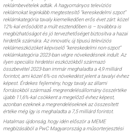
reklámbevételek adták. A hagyományos televíziós
reklámokat leginkább megtestesítő “kereskedelmi szpot”
reklámkategória tavaly kiemelkedően erős évet zárt: közel
12%-kal erősödött a múlt esztendőben is – továbbra is
megbízhatóságot és jó tervezhetőséget biztosítva a hazai
hirdetők számára. Az innovatív, új típusú televíziós
reklámeszközöket képviselő “kereskedelmi non-szpot”
reklámkategória 2023-ban végre növekedésnek indult. Az
ilyen speciális hirdetési eszközökből származó
összbevétel 2023-ban immár meghaladta a 4,9 milliárd
forintot, ami közel 6%-os növekedést jelent a tavalyi évhez
képest. Érdekes fejlemény, hogy tavaly az állami
forrásokból származó́ megrendelésállomány összértéke
újabb 11,6%-kal csökkent a megelőző évhez képest,
azonban ezeknek a megrendeléseknek az összesített
értéke még így is meghaladta a 7,5 milliárd forintot.
Hatalmas újdonság, hogy idén először a MEME
megbízásából a PwC Magyarország a műsorterjesztési