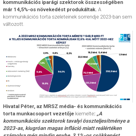
kommunikációs iparági szektorok összességében
már 14,5%-os növekedést produkáltak.
A
kommunikációs torta szeleteinek sorrendje 2023-ban sem
változott.
Hivatal Péter, az MRSZ média- és kommunikációs
torta munkacsoport vezetője
kiemelte
:
„A
kommunikációs szektorok tavalyi összteljesítménye a
2023-as, kiugróan magas infláció miatt reálértéken
számolva még mindig enyhe, 3,1%-os csökkenést