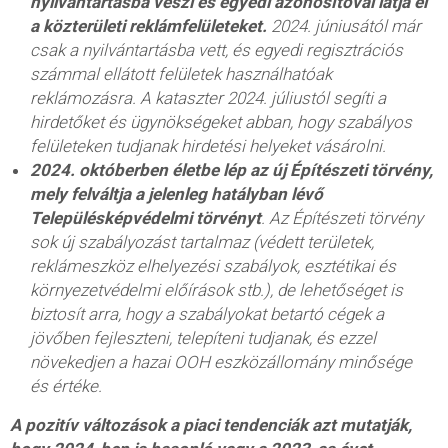
nyilvántartásba veszi és egyedi azonosítóval látja el
a közterületi reklámfelületeket.
2024. júniusától már
csak a nyilvántartásba vett, és egyedi regisztrációs
számmal ellátott felületek használhatóak
reklámozásra. A kataszter 2024. júliustól segíti a
hirdetőket és ügynökségeket abban, hogy szabályos
felületeken tudjanak hirdetési helyeket vásárolni.
2024. októberben életbe lép az új Építészeti törvény,
mely felváltja a jelenleg hatályban lévő
Településképvédelmi törvényt
. Az Építészeti törvény
sok új szabályozást tartalmaz (védett területek,
reklámeszköz elhelyezési szabályok, esztétikai és
környezetvédelmi előírások stb.), de lehetőséget is
biztosít arra, hogy a szabályokat betartó cégek a
jövőben fejleszteni, telepíteni tudjanak, és ezzel
növekedjen a hazai OOH eszközállomány minősége
és értéke.
A pozitív változások a piaci tendenciák azt mutatják,