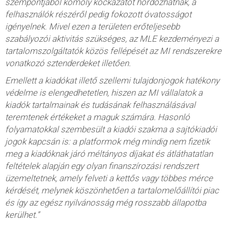
szempontjából komoly kockázatot hordozhatnak, a
felhasználók részéről pedig fokozott óvatosságot
igényelnek. Mivel ezen a területen erőteljesebb
szabályozói aktivitás szükséges, az MLE kezdeményezi a
tartalomszolgáltatók közös fellépését az MI rendszerekre
vonatkozó sztenderdeket illetően.
Emellett a kiadókat illető szellemi tulajdonjogok hatékony
védelme is elengedhetetlen, hiszen az MI vállalatok a
kiadók tartalmainak és tudásának felhasználásával
teremtenek értékeket a maguk számára. Hasonló
folyamatokkal szembesült a kiadói szakma a sajtókiadói
jogok kapcsán is: a platformok még mindig nem fizetik
meg a kiadóknak járó méltányos díjakat és átláthatatlan
feltételek alapján egy olyan finanszírozási rendszert
üzemeltetnek, amely felveti a kettős vagy többes mérce
kérdését, melynek köszönhetően a tartalomelőállítói piac
és így az egész nyilvánosság még rosszabb állapotba
kerülhet.”