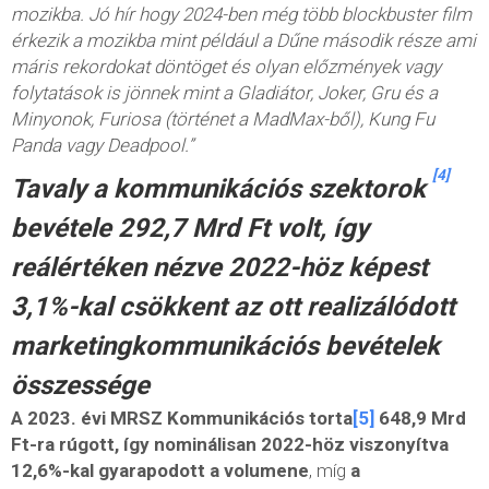
mozikba. Jó hír hogy 2024-ben még több blockbuster film
érkezik a mozikba mint például a Dűne második része ami
máris rekordokat döntöget és olyan előzmények vagy
folytatások is jönnek mint a Gladiátor, Joker, Gru és a
Minyonok, Furiosa (történet a MadMax-ből), Kung Fu
Panda vagy Deadpool.”
[4]
Tavaly a kommunikációs szektorok
bevétele 292,7 Mrd Ft volt, így
reálértéken nézve 2022-höz képest
3,1%-kal csökkent az ott realizálódott
marketingkommunikációs bevételek
összessége
A 2023. évi MRSZ Kommunikációs torta
[5]
648,9 Mrd
Ft-ra rúgott, így nominálisan 2022-höz viszonyítva
12,6%-kal gyarapodott a volumene
, míg
a