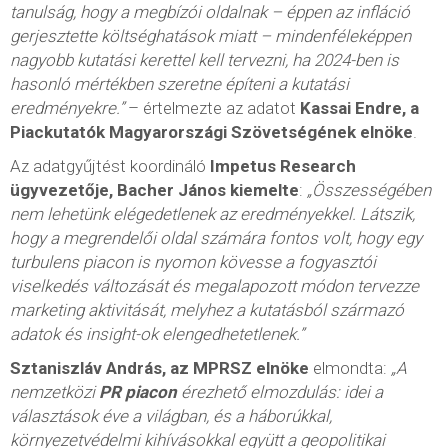
tanulság, hogy a megbízói oldalnak – éppen az infláció
gerjesztette költséghatások miatt – mindenféleképpen
nagyobb kutatási kerettel kell tervezni, ha 2024-ben is
hasonló mértékben szeretne építeni a kutatási
eredményekre.”
– értelmezte az adatot
Kassai Endre, a
Piackutatók Magyarországi Szövetségének elnöke
.
Az adatgyűjtést koordináló
Impetus Research
ügyvezetője, Bacher János kiemelte
:
„Összességében
nem lehetünk elégedetlenek az eredményekkel. Látszik,
hogy a megrendelői oldal számára fontos volt, hogy egy
turbulens piacon is nyomon kövesse a fogyasztói
viselkedés változását és megalapozott módon tervezze
marketing aktivitását, melyhez a kutatásból származó
adatok és insight-ok elengedhetetlenek.”
Sztaniszláv András, az MPRSZ elnöke
elmondta:
„A
nemzetközi
PR piacon
érezhető elmozdulás: idei a
választások éve a világban, és a háborúkkal,
környezetvédelmi kihívásokkal együtt a geopolitikai