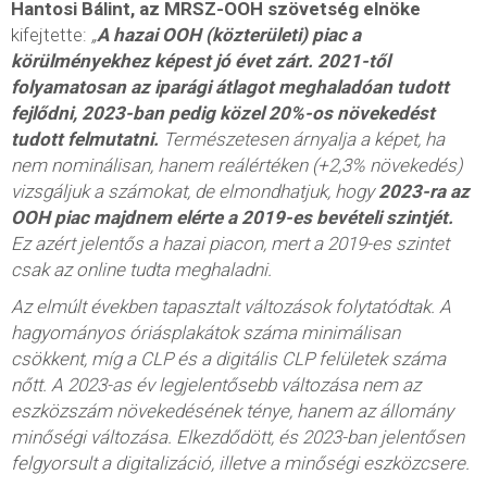
Hantosi Bálint, az MRSZ-OOH szövetség elnöke
kifejtette:
„
A hazai OOH (közterületi) piac a
körülményekhez képest jó évet zárt. 2021-től
folyamatosan az iparági átlagot meghaladóan tudott
fejlődni, 2023-ban pedig közel 20%-os növekedést
tudott felmutatni.
Természetesen árnyalja a képet, ha
nem nominálisan, hanem reálértéken (+2,3% növekedés)
vizsgáljuk a számokat, de elmondhatjuk, hogy
2023-ra az
OOH piac majdnem elérte a 2019-es bevételi szintjét.
Ez azért jelentős a hazai piacon, mert a 2019-es szintet
csak az online tudta meghaladni.
Az elmúlt években tapasztalt változások folytatódtak. A
hagyományos óriásplakátok száma minimálisan
csökkent, míg a CLP és a digitális CLP felületek száma
nőtt. A 2023-as év legjelentősebb változása nem az
eszközszám növekedésének ténye, hanem az állomány
minőségi változása. Elkezdődött, és 2023-ban jelentősen
felgyorsult a digitalizáció, illetve a minőségi eszközcsere.