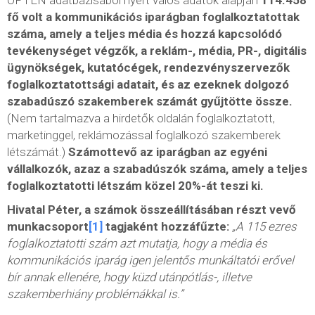
fő volt a kommunikációs iparágban foglalkoztatottak
száma, amely a teljes média és hozzá kapcsolódó
tevékenységet végzők, a reklám-, média, PR-, digitális
ügynökségek, kutatócégek, rendezvényszervezők
foglalkoztatottsági adatait, és az ezeknek dolgozó
szabadúszó szakemberek számát gyűjtötte össze.
(Nem tartalmazva a hirdetők oldalán foglalkoztatott,
marketinggel, reklámozással foglalkozó szakemberek
létszámát.)
Számottevő az iparágban az egyéni
vállalkozók, azaz a szabadúszók száma, amely a teljes
foglalkoztatotti létszám közel 20%-át teszi ki.
Hivatal Péter, a számok összeállításában részt vevő
munkacsoport
[1]
tagjaként hozzáfűzte:
„A 115 ezres
foglalkoztatotti szám azt mutatja, hogy a média és
kommunikációs iparág igen jelentős munkáltatói erővel
bír annak ellenére, hogy küzd utánpótlás-, illetve
szakemberhiány problémákkal is.”