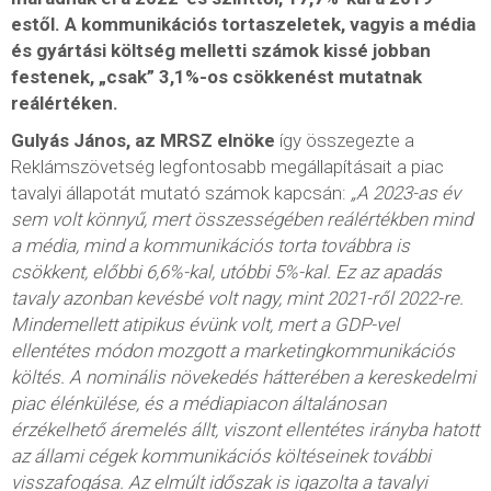
estől. A kommunikációs tortaszeletek, vagyis a média
és gyártási költség melletti számok kissé jobban
festenek, „csak” 3,1%-os csökkenést mutatnak
reálértéken.
Gulyás János, az MRSZ elnöke
így összegezte a
Reklámszövetség legfontosabb megállapításait a piac
tavalyi állapotát mutató számok kapcsán:
„A 2023-as év
sem volt könnyű, mert összességében reálértékben mind
a média, mind a kommunikációs torta továbbra is
csökkent, előbbi 6,6%-kal, utóbbi 5%-kal. Ez az apadás
tavaly azonban kevésbé volt nagy, mint 2021-ről 2022-re.
Mindemellett atipikus évünk volt, mert a GDP-vel
ellentétes módon mozgott a marketingkommunikációs
költés. A nominális növekedés hátterében a kereskedelmi
piac élénkülése, és a médiapiacon általánosan
érzékelhető áremelés állt, viszont ellentétes irányba hatott
az állami cégek kommunikációs költéseinek további
visszafogása. Az elmúlt időszak is igazolta a tavalyi