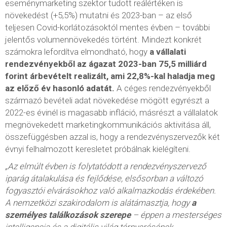
eseménymarketing szektor tudott reálértéken is
növekedést (+5,5%) mutatni és 2023-ban – az első
teljesen Covid-korlátozásoktól mentes évben – további
jelentős volumennövekedés történt. Mindezt konkrét
számokra lefordítva elmondható, hogy
a vállalati
rendezvényekből az ágazat 2023-ban 75,5 milliárd
forint árbevételt realizált, ami 22,8%-kal haladja meg
az előző év hasonló adatát.
A céges rendezvényekből
származó bevételi adat növekedése mögött egyrészt a
2022-es évinél is magasabb infláció, másrészt a vállalatok
megnövekedett marketingkommunikációs aktivitása áll,
összefüggésben azzal is, hogy a rendezvényszervezők két
évnyi felhalmozott keresletet próbálnak kielégíteni.
„Az elmúlt évben is folytatódott a rendezvényszervező
iparág átalakulása és fejlődése, elsősorban a változó
fogyasztói elvárásokhoz való alkalmazkodás érdekében.
A nemzetközi szakirodalom is alátámasztja, hogy
a
személyes találkozások szerepe
– éppen a mesterséges