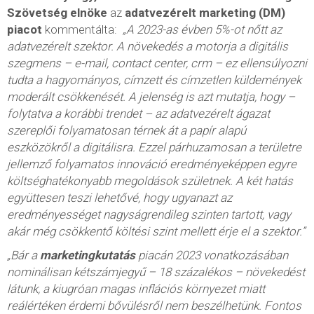
Szövetség elnöke
az
adatvezérelt marketing (DM)
piacot
kommentálta:
„A 2023-as évben 5%-ot nőtt az
adatvezérelt szektor. A növekedés a motorja a digitális
szegmens – e-mail, contact center, crm – ez ellensúlyozni
tudta a hagyományos, címzett és címzetlen küldemények
moderált csökkenését. A jelenség is azt mutatja, hogy –
folytatva a korábbi trendet – az adatvezérelt ágazat
szereplői folyamatosan térnek át a papír alapú
eszközökről a digitálisra. Ezzel párhuzamosan a területre
jellemző folyamatos innováció eredményeképpen egyre
költséghatékonyabb megoldások születnek. A két hatás
együttesen teszi lehetővé, hogy ugyanazt az
eredményességet nagyságrendileg szinten tartott, vagy
akár még csökkentő költési szint mellett érje el a szektor.”
„Bár a
marketingkutatás
piacán 2023 vonatkozásában
nominálisan kétszámjegyű – 18 százalékos – növekedést
látunk, a kiugróan magas inflációs környezet miatt
reálértéken érdemi bővülésről nem beszélhetünk. Fontos