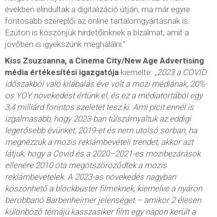
években elindultak a digitalizáció útján, ma már egyre
fontosabb szereplői az online tartalomgyártásnak is.
Ezúton is köszönjük hirdetőinknek a bizalmat, amit a
jövőben is igyekszünk meghálálni.”
Kiss Zsuzsanna, a Cinema City/New Age Advertising
média értékesítési igazgatója
kiemelte:
„2023 a COVID
időszakból való kilábalás éve volt a mozi médiának, 20%-
os YOY növekedést értünk el, és ez a médiatortából egy
3,4 milliárd forintos szeletet tesz ki. Ami picit ennél is
izgalmasabb, hogy 2023-ban túlszárnyaltuk az eddigi
legerősebb évünket, 2019-et és nem utolsó sorban, ha
megnézzük a mozis reklámbevételi trendet, akkor azt
látjuk, hogy a Covid és a 2020–2021-es mozibezárások
ellenére 2010 óta megötszöröződtek a mozis
reklámbevételek. A 2023-as növekedés nagyban
köszönhető a blockbuster filmeknek, kiemelve a nyáron
berobbanó Barbenheimer jelenséget – amikor 2 élesen
különböző témájú kasszasiker film egy napon került a