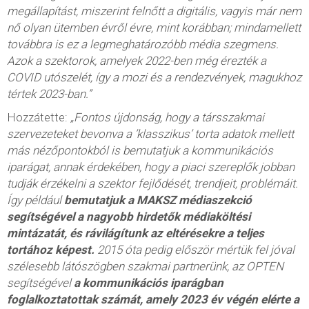
megállapítást, miszerint felnőtt a digitális, vagyis már nem
nő olyan ütemben évről évre, mint korábban; mindamellett
továbbra is ez a legmeghatározóbb média szegmens.
Azok a szektorok, amelyek 2022-ben még érezték a
COVID utószelét, így a mozi és a rendezvények, magukhoz
tértek 2023-ban.”
Hozzátette:
„Fontos újdonság, hogy a társszakmai
szervezeteket bevonva a ’klasszikus’ torta adatok mellett
más nézőpontokból is bemutatjuk a kommunikációs
iparágat, annak érdekében, hogy a piaci szereplők jobban
tudják érzékelni a szektor fejlődését, trendjeit, problémáit.
Így például
bemutatjuk a MAKSZ médiaszekció
segítségével a nagyobb hirdetők médiaköltési
mintázatát, és rávilágítunk az eltérésekre a teljes
tortához képest.
2015 óta pedig először mértük fel jóval
szélesebb látószögben szakmai partnerünk, az OPTEN
segítségével
a kommunikációs iparágban
foglalkoztatottak számát, amely 2023 év végén elérte a