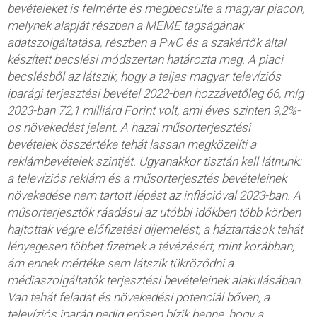
bevételeket is felmérte és megbecsülte a magyar piacon,
melynek alapját részben a MEME tagságának
adatszolgáltatása, részben a PwC és a szakértők által
készített becslési módszertan határozta meg. A piaci
becslésből az látszik, hogy a teljes magyar televíziós
iparági terjesztési bevétel 2022-ben hozzávetőleg 66, míg
2023-ban 72,1 milliárd Forint volt, ami éves szinten 9,2%-
os növekedést jelent. A hazai műsorterjesztési
bevételek összértéke tehát lassan megközelíti a
reklámbevételek szintjét. Ugyanakkor tisztán kell látnunk:
a televíziós reklám és a műsorterjesztés bevételeinek
növekedése nem tartott lépést az inflációval 2023-ban. A
műsorterjesztők ráadásul az utóbbi időkben több körben
hajtottak végre előfizetési díjemelést, a háztartások tehát
lényegesen többet fizetnek a tévézésért, mint korábban,
ám ennek mértéke sem látszik tükröződni a
médiaszolgáltatók terjesztési bevételeinek alakulásában.
Van tehát feladat és növekedési potenciál bőven, a
televíziós iparág pedig erősen bízik benne, hogy a