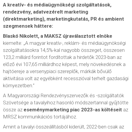
A kreatív- és médiaügynökségi szolgáltatások,
rendezvény, adatvezérelt marketing
(direktmarketing), marketingkutatás, PR és ambient
szegmensek háttere:
Blaskó Nikolett, a MAKSZ újraválasztott elnöke
kiemelte: „A magyar kreatív-, reklám- és médiaügynökségi
szolgáltatásokra 14,5%-kal nagyobb összeget, összesen
123,2 milliárd forintot fordítottak a hirdetők 2023-ban az
előző évi 107,65 milliárdhoz képest, mely növekedésnek a
hajtóereje a versenypiaci szereplők, márkák bővülő
aktivitása volt az egyébként recesszióval terhelt gazdasági
környezetben.”
A Magyarországi Rendezvényszervezők és -szolgáltatók
Szövetsége a tavalyihoz hasonló módszertannal gyűjtötte
össze az
eseménymarketing piac 2023-as költéseit
az
MRSZ kommunikációs tortájához.
Amint a tavalyi összeállításból kiderült, 2022-ben csak az