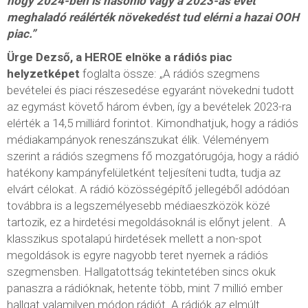
hogy 2024-ben is hasonló vagy a 2023-as évet
meghaladó reálérték növekedést tud elérni a hazai OOH
piac.”
Ürge Dezső, a HEROE elnöke a rádiós piac
helyzetképet
foglalta össze: „A rádiós szegmens
bevételei és piaci részesedése egyaránt növekedni tudott
az egymást követő három évben, így a bevételek 2023-ra
elérték a 14,5 milliárd forintot. Kimondhatjuk, hogy a rádiós
médiakampányok reneszánszukat élik. Véleményem
szerint a rádiós szegmens fő mozgatórugója, hogy a rádió
hatékony kampányfelületként teljesíteni tudta, tudja az
elvárt célokat. A rádió közösségépítő jellegéből adódóan
továbbra is a legszemélyesebb médiaeszközök közé
tartozik, ez a hirdetési megoldásoknál is előnyt jelent. A
klasszikus spotalapú hirdetések mellett a non-spot
megoldások is egyre nagyobb teret nyernek a rádiós
szegmensben. Hallgatottság tekintetében sincs okuk
panaszra a rádióknak, hetente több, mint 7 millió ember
hallgat valamilyen módon rádiót. A rádiók az elmúlt