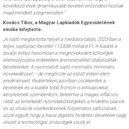
következő évek dinamikusabb bevételi erősödést hoznak
majd mindkét szegmensben.”
Kovács Tibor, a Magyar Lapkiadók Egyesületének
elnöke kifejtette:
„A sajtó megtartotta helyét a médiatortában, 2023-ban a
teljes sajtópiaci bevétel 113,838 milliárd Ft. A kiadók a
tavalyi évhez hasonlóan a megnövekedett költségek
ellensúlyozása érdekében áremelésekkel stabilizálták
bevételeiket. A nyomtatott sajtó minimális nominális
növekedéssel – de megőrizte az előző évben elért
eredményeit. Reálértéken azonban csökkentek a
bevételek és a kiadók több fronton is kihívásokkal
kénytelenek szembenézni, beleértve a magas inflációs
rátát, az emelkedő nyomdaköltségeket, a hirdetési piacok
és az olvasók viselkedésének folyamatos változásait,
azzal együtt, hogy a hazai
digitális hirdetési bevételek nagy
részét a technológiai óriáscégek viszik el.