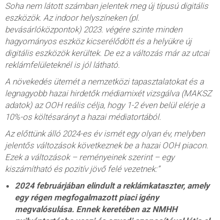
Soha nem látott számban jelentek meg új típusú digitális
eszközök. Az indoor helyszíneken (pl.
bevásárlóközpontok) 2023. végére szinte minden
hagyományos eszköz kicserélődött és a helyükre új
digitális eszközök kerültek. De ez a változás már az utcai
reklámfelületeknél is jól látható.
A növekedés ütemét a nemzetközi tapasztalatokat és a
legnagyobb hazai hirdetők médiamixét vizsgálva (MAKSZ
adatok) az OOH reális célja, hogy 1-2 éven belül elérje a
10%-os költésarányt a hazai médiatortából.
Az előttünk álló 2024-es év ismét egy olyan év, melyben
jelentős változások következnek be a hazai OOH piacon.
Ezek a változások – reményeinek szerint – egy
kiszámítható és pozitív jövő felé vezetnek:”
2024 februárjában elindult a reklámkataszter
,
amely
egy régen megfogalmazott piaci igény
megvalósulása. Ennek keretében az NMHH