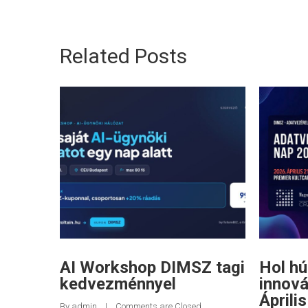
Related Posts
AI Workshop DIMSZ tagi
Hol h
kedvezménnyel
innová
Áprili
By 
admin
    |    
Comments are Closed