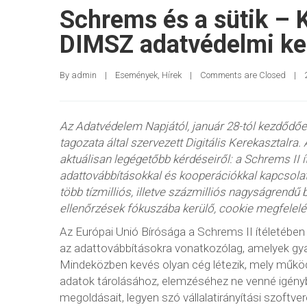
Schrems és a sütik – K
DIMSZ adatvédelmi ke
By 
admin
|
Események
, 
Hírek
|
Comments are Closed
|
Az Adatvédelem Napjától, január 28-tól kezdődőe
tagozata által szervezett Digitális Kerekasztal
aktuálisan legégetőbb kérdéseiről: a Schrems II 
adattovábbításokkal és kooperációkkal kapcsolat
több tízmilliós, illetve százmilliós nagyságrendű
ellenőrzések fókuszába kerülő, cookie megfelelé
Az Európai Unió Bírósága a Schrems II ítéletében
az adattovábbításokra vonatkozólag, amelyek gya
Mindeközben kevés olyan cég létezik, mely műkö
adatok tárolásához, elemzéséhez ne venné igénybe
megoldásait, legyen szó vállalatirányítási szoft