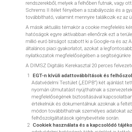
rendszerekből, melyek a felhőben futnak, vagy ott
Schrems II ítélet fényében a szabályozás és a gy
továbbítható, valamint mennyire találkozik ez az üzl
A másik aktuális témakör a cookie megfelelés ké
hatóságok egyre aktívabban ellenőrzik ezt a terület
millió euró bírságot szabott ki a Google-ra és a
általános piaci gyakorlatot, azokat a legfontosa
nyilatkozatok megfelelőségében a segítségünkre 
A DIMSZ Digitális Kerekasztal 20 perces felvezető
EGT-n kívüli adattovábbítások és felhőszo
Adatvédelmi Testület („EDPB”) két ajánlást tet
nyomán útmutatást nyújthatnak a szervezetekn
megfelelőségének biztosításával kapcsolatban
értékelniük és dokumentálniuk azoknak a felt
módon továbbíthatnak személyes adatokat az EG
felhőszolgáltatások igénybevétele során.
Cookiek használata és a kapcsolódó tájéko