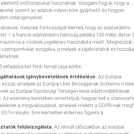
 elérhető erőforrásokat használnak. Vizsgálni fogjuk, hogy a
akorlat szerint az adatok milyen köre gyűjthető és hogyan
eti oldal igényeivel.
rdésköre, melynek fontosságát kiemeli, hogy az adatvédelmi
et – a francia adatvédelmi hatóság például 100 millió, illetve 
z Amazon-ra a cookiek jogellenes használata miatt. Megnézzük 
bb szempontokat vizsgálva, a melyek a tájékoztatók és hozzájá
lehetnek.
 előadása két fenti témát járja körbe:
lgáltatások igénybevételének értékelése.
Az Európai
t közzé, amelyek az Európai Unió Bíróságának Schrems II ítél
ek az Európai Gazdasági Térségen kívüli adattovábbításaik
. Az esemény keretében ismertetjük, hogyan kell a szervezet
ételeknek a megvalósulását, amelyek mellett a GDPR-nak megf
T-n kívülre. Erre kiemelten érdemes figyelni a
ztatók felülvizsgálata.
Az elmúlt időszakban az európai