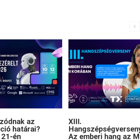
úzódnak az
XIII.
ció határai?
Hangszépségversen
s 21-én
Az emberi hang az M