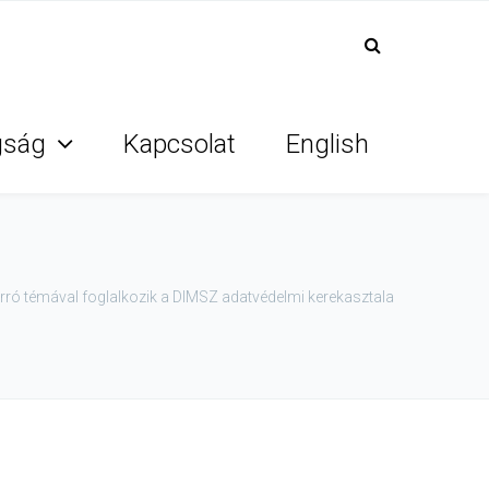
gság
Kapcsolat
English
orró témával foglalkozik a DIMSZ adatvédelmi kerekasztala