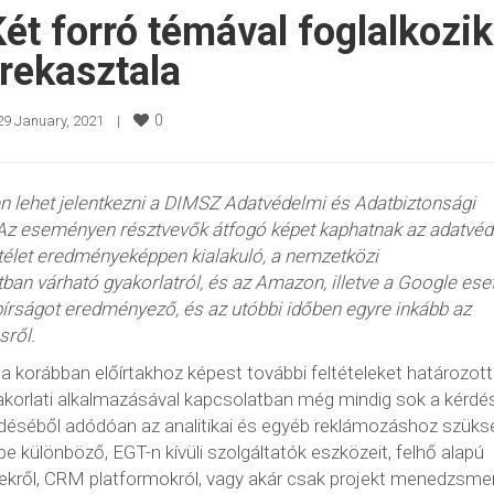
ét forró témával foglalkozik
rekasztala
0
29 January, 2021    
|
n lehet jelentkezni a DIMSZ Adatvédelmi és Adatbiztonsági
ra. Az eseményen résztvevők átfogó képet kaphatnak az adatvé
ítélet eredményeképpen kialakuló, a nemzetközi
ban várható gyakorlatról, és az Amazon, illetve a Google es
 bírságot eredményező, és az utóbbi időben egyre inkább az
sről.
 a korábban előírtakhoz képest további feltételeket határozot
korlati alkalmazásával kapcsolatban még mindig sok a kérdé
déséből adódóan az analitikai és egyéb reklámozáshoz szük
 különböző, EGT-n kívüli szolgáltatók eszközeit, felhő alapú
verekről, CRM platformokról, vagy akár csak projekt menedzsme