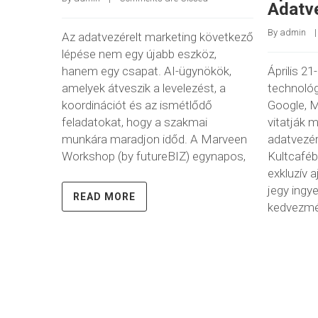
Adatv
By 
admin
    |
Az adatvezérelt marketing következő
lépése nem egy újabb eszköz,
hanem egy csapat. AI-ügynökök,
Április 2
amelyek átveszik a levelezést, a
technoló
koordinációt és az ismétlődő
Google, M
feladatokat, hogy a szakmai
vitatják 
munkára maradjon időd. A Marveen
adatvezér
Workshop (by futureBIZ) egynapos,
Kultcafé
exkluzív a
jegy ingy
READ MORE
kedvezmén