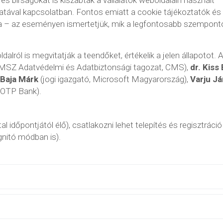
és bírságokat is kiszabtak a vállalatok weboldalain használt
tával kapcsolatban. Fontos emiatt a cookie tájékoztatók és
ata – az eseményen ismertetjük, mik a legfontosabb szempont
dalról is megvitatják a teendőket, értékelik a jelen állapotot. 
MSZ Adatvédelmi és Adatbiztonsági tagozat, CMS),
dr. Kiss
 Baja Márk
(jogi igazgató, Microsoft Magyarország),
Varju J
, OTP Bank).
al időpontjától élő), csatlakozni lehet telepítés és regisztráció
nitó módban is).