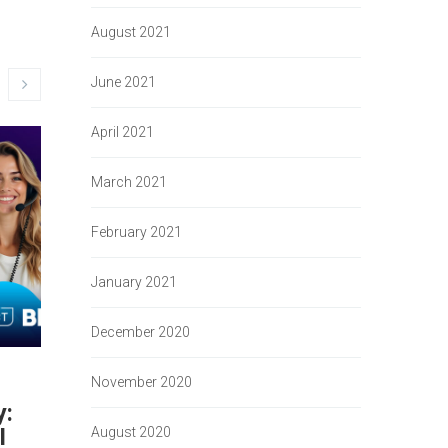
August 2021
June 2021
April 2021
March 2021
February 2021
January 2021
December 2020
November 2020
Adatvezérelt Nap 2024:
Adatvezé
y:
egy életre szóló
program
I
tapasztalat!
August 2020
By 
admin
    |    
Co