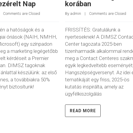
ezérelt Nap
korában
    
Comments are Closed
By 
admin
    |    
Comments are Closed
1-én a hatóságok és a
FRISSÍTÉS: Gratulálunk a
giai óriások (NAIH, NMHH,
nyerteseknek! A DIMSZ Conta
icrosoft) egy színpadon
Center tagozata 2025-ben
meg a marketing legégetőbb
tizenharmadik alkalommal rend
elt kérdéseit a Premier
meg a Contact Centeres szak
ban. DIMSZ tagoknak
egyik legkedveltebb eseményét,
jánlattal készülünk: az első
Hangszépségversenyt. Az idei 
enes, a továbbiakra 50%
tematikáját egy friss, 2025-ös
yt biztosítunk!
kutatás inspirálta, amely az
ügyfélkiszolgálás
READ MORE