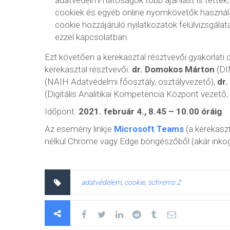
adatvédelmi hatóságok több ajánlást is tettek, 
cookiek és egyéb online nyomkövetők használa
cookie hozzájáruló nyilatkozatok felülvizsgál
ezzel kapcsolatban.
Ezt követően a kerekasztal résztvevői gyakorlati ol
kerekasztal résztvevői:
dr. Domokos Márton
(DI
(NAIH Adatvédelmi főosztály, osztályvezető),
dr.
(Digitális Analitikai Kompetencia Központ vezető
Időpont:
2021. február 4., 8.45 – 10.00 óráig
Az esemény linkje
Microsoft Teams
(a kerekaszt
nélkül Chrome vagy Edge böngészőből (akár inkog
adatvédelem
,
cookie
,
schrems 2