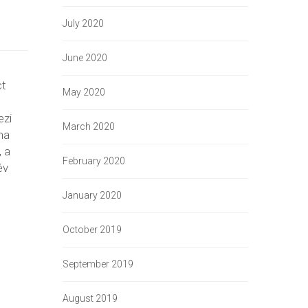
By 
admin
    |    
Comments are Closed
July 2020
2024. március
DIMSZ Adatvezérelt nap 2024
kerül sor az A
June 2020
szeptemer 12-én a Premier
ahol szövets
ct
kultcaféban
NMHH, azaz 
May 2020
Hírközlési H
ezi
reprezentatív
March 2020
ma
legfontosab
 a
Dátum: 2024
February 2020
év
READ MOR
January 2020
October 2019
September 2019
August 2019