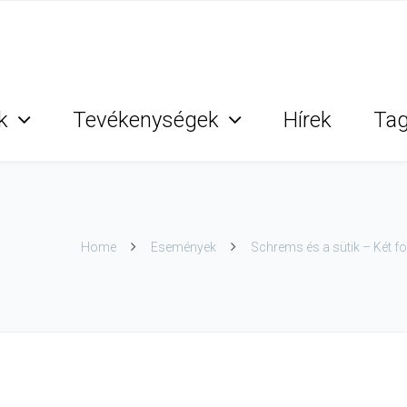
k
Tevékenységek
Hírek
Ta
Home
Események
Schrems és a sütik – Két f