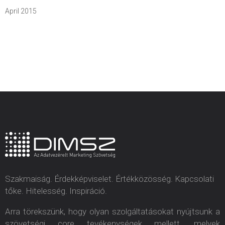
April 2015
Szakmaiság. Érdekképviselet. Értékközösség. Kapcsolati
tőke. Hitelesség. Inspiráció.
Arra törekszünk, hogy olyan szolgáltatásokat nyújtsunk a
szövetségi core tevékenységek mellett, melyek