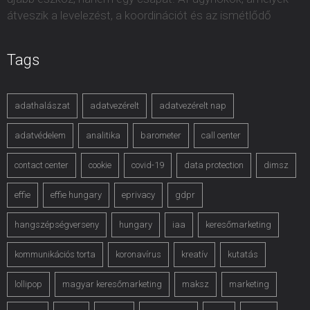
átveszik a levelezést, a koordinációt és az ismétlődő
Tags
adathalászat
adatvezérelt
adatvezérelt nap
adatvédelem
analitika
barometer
call center
contact center
cookie
covid-19
data protection
dimsz
effie
effie hungary
eprivacy
gdpr
hangszépségverseny
hungary
iaa
keresőmarketing
kommunikációs torta
koronavírus
kreatív
kutatás
lollipop
magyar keresőmarketing
maksz
marketing