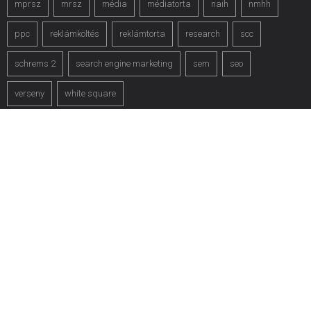
mprsz
mrsz
média
médiatorta
naih
nmhh
ppc
reklámköltés
reklámtorta
research
scc
schrems 2
search engine marketing
sem
seo
verseny
white square
Elérhetőségeink
Amennyiben kérdése lenne, együttműködési ötlete van,
vagy szeretne többet megtudni rólunk, kérjük lépjen velünk
kapcsolatba! Köszönjük.