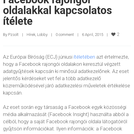
oldalakkal kapcsolatos
ítélete
2
By 
Pzsolt
|
Hírek
, 
Lobby
|
0 comment
|
6 April, 2015    
|
Az Európai Bíróság (ECJ) júniusi
ítéletében
azt értelmezte,
hogy a Facebook rajongói oldalakon keresztül végzett
adatgyűjtések kapcsán ki minősül adatkezelőnek. Az eset
jelentős kérdéseket vet fel a több adatkezelő
közreműködésével járó adatkezelési műveletek értékelése
kapcsán.
Az eset során egy társaság a Facebook egyik közösségi
média alkalmazását (Facebook Insight) használta abból a
célból, hogy a saját Facebook rajongói oldala látogatóiról
gyűjtsön információkat. Ilyen információk: a Facebook