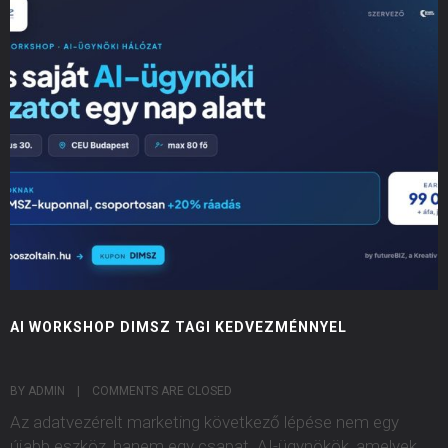
AI WORKSHOP DIMSZ TAGI KEDVEZMÉNNYEL
BY ADMIN    |    
COMMENTS ARE CLOSED
Az adatvezérelt marketing következő lépése nem egy
újabb eszköz, hanem egy csapat. AI-ügynökök, amelyek