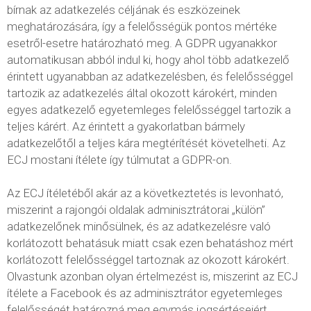
bírnak az adatkezelés céljának és eszközeinek
meghatározására, így a felelősségük pontos mértéke
esetről-esetre határozható meg. A GDPR ugyanakkor
automatikusan abból indul ki, hogy ahol több adatkezelő
érintett ugyanabban az adatkezelésben, és felelősséggel
tartozik az adatkezelés által okozott károkért, minden
egyes adatkezelő egyetemleges felelősséggel tartozik a
teljes kárért. Az érintett a gyakorlatban bármely
adatkezelőtől a teljes kára megtérítését követelheti. Az
ECJ mostani ítélete így túlmutat a GDPR-on.
Az ECJ ítéletéből akár az a következtetés is levonható,
miszerint a rajongói oldalak adminisztrátorai „külön”
adatkezelőnek minősülnek, és az adatkezelésre való
korlátozott behatásuk miatt csak ezen behatáshoz mért
korlátozott felelősséggel tartoznak az okozott károkért.
Olvastunk azonban olyan értelmezést is, miszerint az ECJ
ítélete a Facebook és az adminisztrátor egyetemleges
felelősségét határozná meg egymás jogsértéseiért.