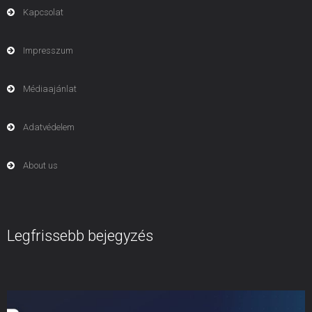
Kapcsolat
Impresszum
Médiaajánlat
Adatvédelem
About us
Legfrissebb bejegyzés