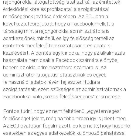
rajongói oldal látogatottsági statisztikái, az érintettek
érdeklődési köre és profiladatai, a szolgáltatásai
minőségének javítása érdekében. Az ECJ arra a
következtetésre jutott, hogy a Facebook mellett a
társaság mint a rajongói oldal adminisztrátora is
adatkezelőnek minősül, és így felelősség terheli az
érintettek megfelelő tájékoztatásáért és adataik
kezeléséért. A döntés egyik indoka, hogy az alkalmazás
használata nem csak a Facebook számára előnyös,
hanem az oldal adminisztrátora számára is. Az
adminisztrátor látogatási statisztikák és egyéb
felhasználói adatok révén fejleszteni tudja a
szolgáltatásait, ezért szükséges az adminisztrátornak a
Facebookkal való „közös felelősségének” elismerése.
Fontos tudni, hogy ez nem feltétlenül „egyetemleges”
felelősséget jelent, még ha több hírben így is jelent meg.
Az ECJ óvatosan fogalmazott, és kiemelte, hogy hasonló
esetekben az egyes adatkezelők különböző behatással