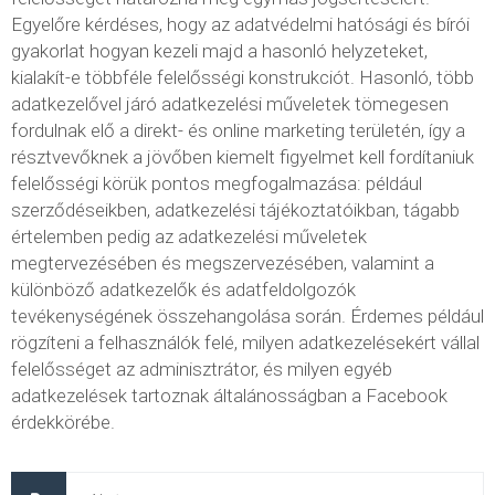
Egyelőre kérdéses, hogy az adatvédelmi hatósági és bírói
gyakorlat hogyan kezeli majd a hasonló helyzeteket,
kialakít-e többféle felelősségi konstrukciót. Hasonló, több
adatkezelővel járó adatkezelési műveletek tömegesen
fordulnak elő a direkt- és online marketing területén, így a
résztvevőknek a jövőben kiemelt figyelmet kell fordítaniuk
felelősségi körük pontos megfogalmazása: például
szerződéseikben, adatkezelési tájékoztatóikban, tágabb
értelemben pedig az adatkezelési műveletek
megtervezésében és megszervezésében, valamint a
különböző adatkezelők és adatfeldolgozók
tevékenységének összehangolása során. Érdemes például
rögzíteni a felhasználók felé, milyen adatkezelésekért vállal
felelősséget az adminisztrátor, és milyen egyéb
adatkezelések tartoznak általánosságban a Facebook
érdekkörébe.